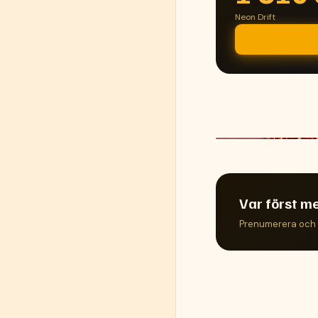
Neon Drift
Shining Crown
Plats för 34 spelare
LIVE
Var först m
Prenumerera och få