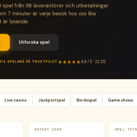
 spel från 98 leverantörer och utbetalningar
om 7 minuter är varje besök hos oss lika
 är lysande.
o
Utforska spel
4,8 / 5 · 22 312
 312 SPELARE PÅ TRUSTPILOT
Live casino
Jackpottspel
Bordsspel
Game shows
SATSAT IDAG
SPEL TOT