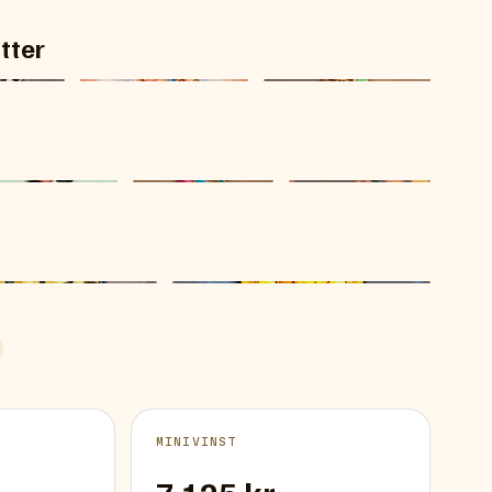
tter
Gates Of Olympus
Lucky Dragon
onopoly
Retro Reels
egaways
Gold Factory
Extreme Heat
Aztec Gems
98,6% RTP
MINIVINST