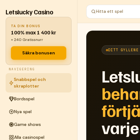
Letslucky Casino
Hitta ett spel
TA DIN BONUS
100% max 1 400 kr
+ 240 Gratissnurr
DITT GYLLENE
Säkra bonusen
Letsl
NAVIGERING
Snabbspel och
beha
skraplotter
Bordsspel
förtj
Nya spel
varje
Game shows
Alla casinospel