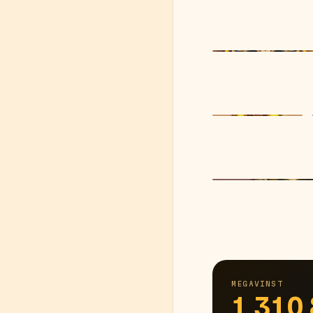
Cleopatra
HOT
Rise Of Ra
HOT
Da Vinci Diamonds D
97,5% RTP
MEGAVINST
1 310 