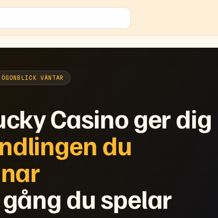
 ÖGONBLICK VÄNTAR
ucky Casino ger dig
ndlingen du
änar
 gång du spelar