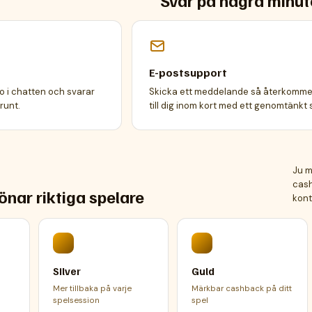
Svar på några minut
E-postsupport
o i chatten och svarar
Skicka ett meddelande så återkommer
runt.
till dig inom kort med ett genomtänkt 
Ju m
cash
önar riktiga spelare
kont
Silver
Guld
Mer tillbaka på varje
Märkbar cashback på ditt
spelsession
spel