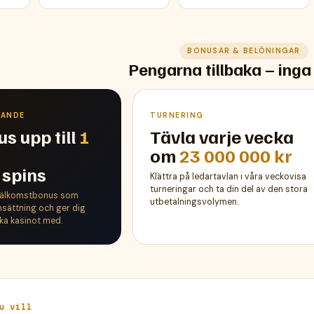
BONUSAR & BELÖNINGAR
Pengarna tillbaka – inga 
DANDE
TURNERING
s upp till
1
Tävla varje vecka
om
23 000 000 kr
 spins
Klättra på ledartavlan i våra veckovisa
turneringar och ta din del av den stora
välkomstbonus som
utbetalningsvolymen.
nsättning och ger dig
ka kasinot med.
u vill