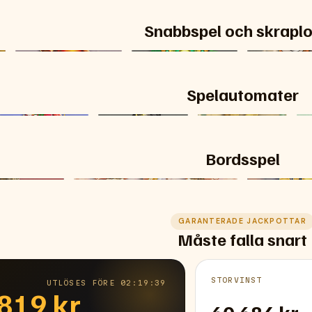
Snabbspel och skraplo
Valley Of The Gods
Contact
Le Bandit
Starlight
M
Spelautomater
Christmas
Hand Of Anubis
Gold
M
ual Play
Gates Of Olympus 1000
Pirots 3
Bordsspel
99,1% RTP
97,5% RTP
GARANTERADE JACKPOTTAR
Måste falla snart
STORVINST
UTLÖSES FÖRE 02:19:39
819 kr