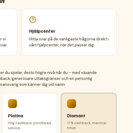
er
Hjälpcenter
 vi
Hitta svar på de vanligaste frågorna direkt i
svar.
vårt hjälpcenter, när det passar dig.
er du spelar, desto högre nivå når du – med växande
back, generösare uttaksgränser och en personlig
oansvarig som känner dig vid namn.
Platina
Diamant
Hög cashback, prioriterad
17 % cashback, maximal
service
frihet