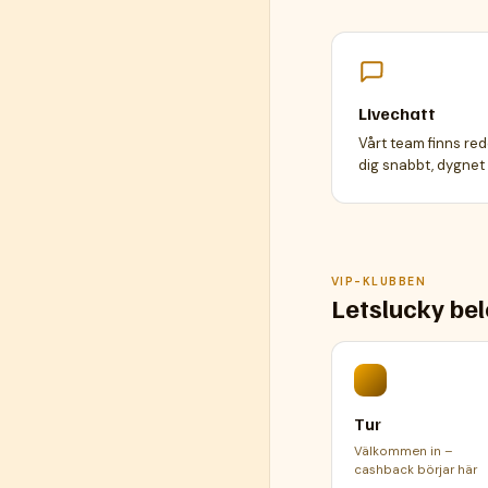
Livechatt
Vårt team finns red
dig snabbt, dygnet 
VIP-KLUBBEN
Letslucky bel
Tur
Välkommen in –
cashback börjar här